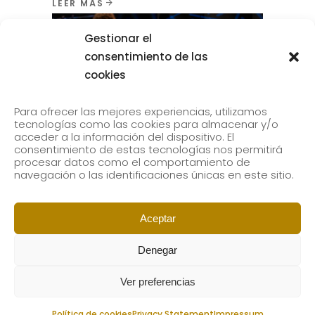
2027
Gestionar el
Destacados
,
Noticias
,
Novedades
consentimiento de las
El próximo 15 de mayo finaliza el plazo
cookies
de inscripción para acceder a los
estudios oficiales de Grado y Máster de
Para ofrecer las mejores experiencias, utilizamos
tecnologías como las cookies para almacenar y/o
Musikene del curso 2026–2027. Musikene
acceder a la información del dispositivo. El
ofrece una formación artística de alto
consentimiento de estas tecnologías nos permitirá
procesar datos como el comportamiento de
nivel conectada con la realidad
navegación o las identificaciones únicas en este sitio.
profesional de la
LEER MÁS
Aceptar
Denegar
Ver preferencias
Política de cookies
Privacy Statement
Impressum