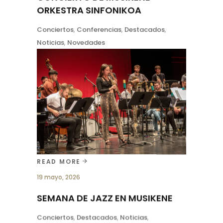
ORKESTRA SINFONIKOA
Conciertos
,
Conferencias
,
Destacados
,
Noticias
,
Novedades
La Orquesta Sinfónica de Musikene
ofrecerá un concierto el sábado 12 de
noviembre a las 19:00 horas en el
auditorio de Musikene. Bajo la batuta del
director italiano Tito Ceccherini, la
orquesta ofrecerá un difícil e
interesante programa donde sonará
READ MORE