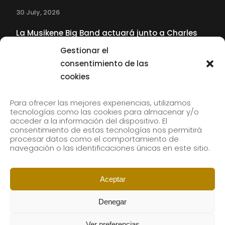
30 July, 2026
La Musikene Big Band actuará junto a Charles
Tolliver en el 61 Jazzaldia
Gestionar el
17 July, 2026
consentimiento de las
cookies
SUBSCRIBE TO OUR NEWSLETTER
Para ofrecer las mejores experiencias, utilizamos
tecnologías como las cookies para almacenar y/o
acceder a la información del dispositivo. El
consentimiento de estas tecnologías nos permitirá
Subscribe to our newsletter to receive our news by
procesar datos como el comportamiento de
email.
navegación o las identificaciones únicas en este sitio.
Aceptar
Denegar
Ver preferencias