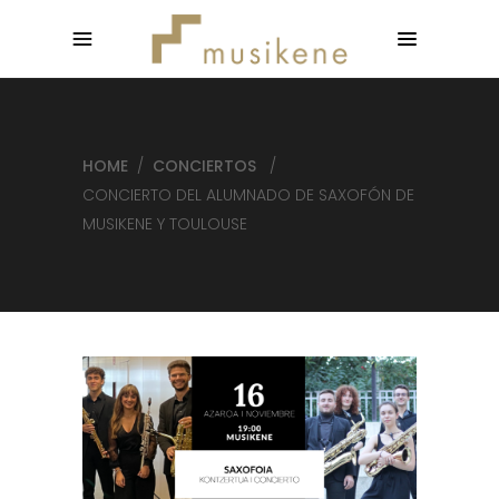
HOME
/
CONCIERTOS
/
CONCIERTO DEL ALUMNADO DE SAXOFÓN DE
MUSIKENE Y TOULOUSE