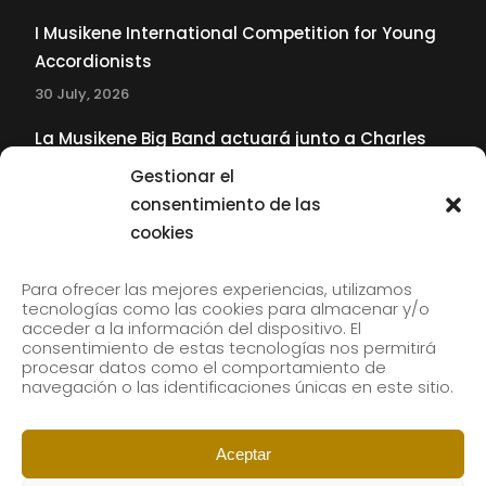
I Musikene International Competition for Young
Accordionists
30 July, 2026
La Musikene Big Band actuará junto a Charles
Tolliver en el 61 Jazzaldia
Gestionar el
17 July, 2026
consentimiento de las
cookies
SUBSCRIBE TO OUR NEWSLETTER
Para ofrecer las mejores experiencias, utilizamos
tecnologías como las cookies para almacenar y/o
acceder a la información del dispositivo. El
consentimiento de estas tecnologías nos permitirá
Subscribe to our newsletter to receive our news by
procesar datos como el comportamiento de
email.
navegación o las identificaciones únicas en este sitio.
Aceptar