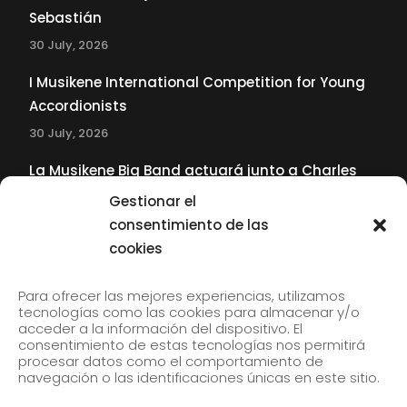
Sebastián
30 July, 2026
I Musikene International Competition for Young
Accordionists
30 July, 2026
La Musikene Big Band actuará junto a Charles
Tolliver en el 61 Jazzaldia
Gestionar el
17 July, 2026
consentimiento de las
cookies
SUBSCRIBE TO OUR NEWSLETTER
Para ofrecer las mejores experiencias, utilizamos
tecnologías como las cookies para almacenar y/o
acceder a la información del dispositivo. El
consentimiento de estas tecnologías nos permitirá
Subscribe to our newsletter to receive our news by
procesar datos como el comportamiento de
email.
navegación o las identificaciones únicas en este sitio.