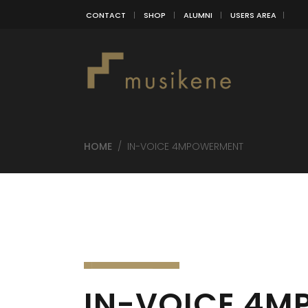
CONTACT
SHOP
ALUMNI
USERS AREA
HOME
/
IN-VOICE 4MPOWERMENT
IN-VOICE 4