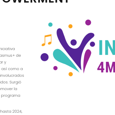
iciativa
Erasmus+ de
ar y
, así como a
 involucrados
idos. Surgió
omover la
un programa
 hasta 2024,