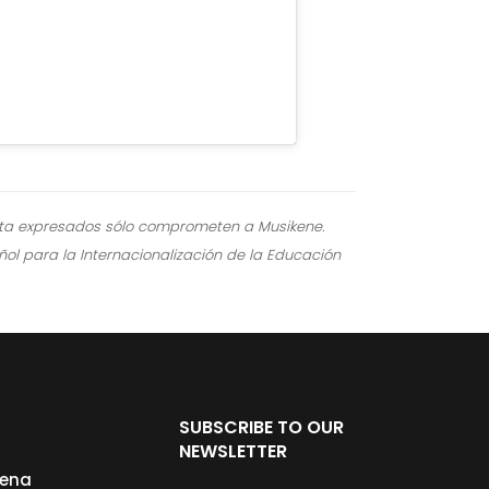
ista expresados sólo comprometen a Musikene.
ñol para la Internacionalización de la Educación
SUBSCRIBE TO OUR
NEWSLETTER
cena