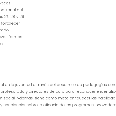
opeas.
nacional del
s 27, 28 y 29
 fortalecer
rado,
uevas formas
es.
O
ial en la juventud a través del desarrollo de pedagogías cora
 profesorado y directores de coro para reconocer e identif
ión social. Además, tiene como meta enriquecer las habilida
, y concienciar sobre la eficacia de los programas innovado