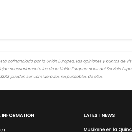
stá cofinanciado por la Unión Europea. Las opiniones y puntos de v
lejan necesariamente los de la Unión Europea ni los del Servicio Espa
al SEPIE pueden ser considerados responsables de ellos
 INFORMATION
LATEST NEWS
Musikene en la Quin
ACT