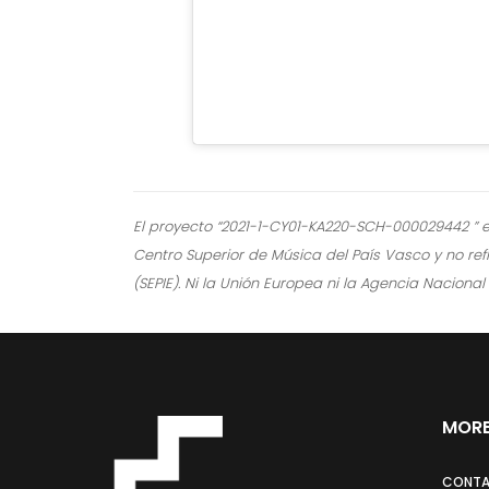
El proyecto “2021-1-CY01-KA220-SCH-000029442 ” e
Centro Superior de Música del País Vasco y no ref
(SEPIE). Ni la Unión Europea ni la Agencia Nacion
MORE
CONT