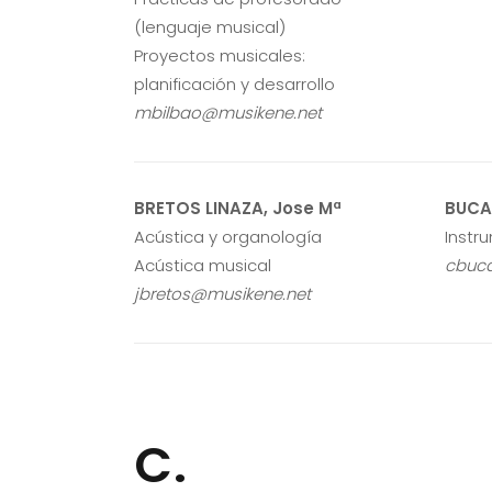
(lenguaje musical)
Proyectos musicales:
planificación y desarrollo
mbilbao@musikene.net
BRETOS LINAZA, Jose Mª
BUCA
Acústica y organología
Instru
Acústica musical
cbuca
jbretos@musikene.net
C.