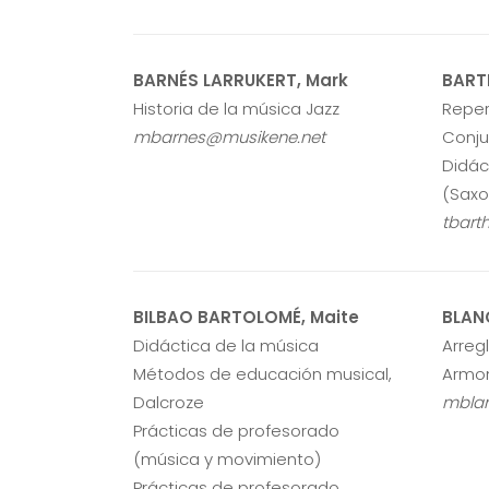
BARNÉS LARRUKERT, Mark
BART
Historia de la música Jazz
Reper
mbarnes@musikene.net
Conju
Didác
(Saxo
tbart
BILBAO BARTOLOMÉ, Maite
BLAN
Didáctica de la música
Arreg
Métodos de educación musical,
Armon
Dalcroze
mbla
Prácticas de profesorado
(música y movimiento)
Prácticas de profesorado