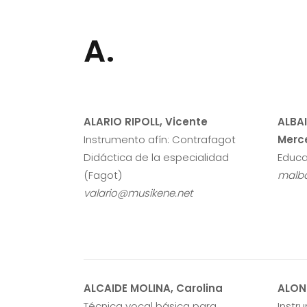
A.
ALARIO RIPOLL, Vicente
ALBA
Instrumento afín: Contrafagot
Merc
Didáctica de la especialidad
Educa
(Fagot)
malba
valario@musikene.net
ALCAIDE MOLINA, Carolina
ALON
Técnica vocal básica para
Instr