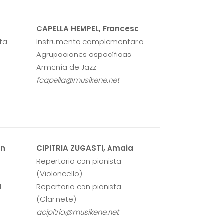
CAPELLA HEMPEL, Francesc
sta
Instrumento complementario
Agrupaciones específicas
Armonía de Jazz
fcapella@musikene.net
ín
CIPITRIA ZUGASTI, Amaia
Repertorio con pianista
(Violoncello)
d
Repertorio con pianista
(Clarinete)
acipitria@musikene.net