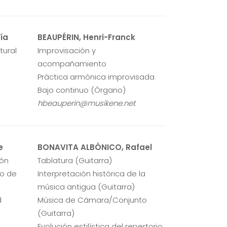
ía
BEAUPÉRIN, Henri-Franck
tural
Improvisación y
acompañamiento
Práctica armónica improvisada
Bajo continuo (Órgano)
hbeauperin@musikene.net
e
BONAVITA ALBÓNICO, Rafael
bón
Tablatura (Guitarra)
to de
Interpretación histórica de la
música antigua (Guitarra)
d
Música de Cámara/Conjunto
(Guitarra)
Evolución estilística del repertorio