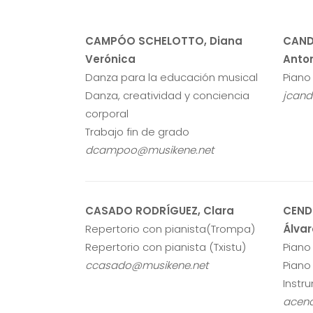
CAMPÓO SCHELOTTO, Diana
CAND
Verónica
Anto
Danza para la educación musical
Piano
Danza, creatividad y conciencia
jcan
corporal
Trabajo fin de grado
dcampoo@musikene.net
CASADO RODRÍGUEZ, Clara
CEND
Repertorio con pianista(Trompa)
Álvar
Repertorio con pianista (Txistu)
Piano
ccasado@musikene.net
Piano
Instr
acen