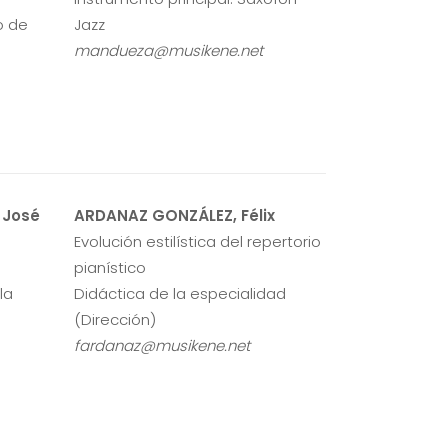
o de
Jazz
mandueza@musikene.net
 José
ARDANAZ GONZÁLEZ, Félix
Evolución estilística del repertorio
pianístico
la
Didáctica de la especialidad
(Dirección)
fardanaz@musikene.net