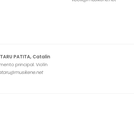
TARU PATITA, Catalin
mento principal: Violín
taru@musikene.net