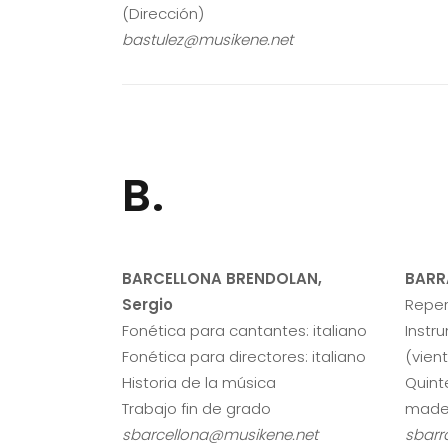
(Dirección)
bastulez@musikene.net
B.
BARCELLONA BRENDOLAN,
BARR
Sergio
Reper
Fonética para cantantes: italiano
Instr
Fonética para directores: italiano
(vien
Historia de la música
Quint
Trabajo fin de grado
made
sbarcellona@musikene.net
sbarr