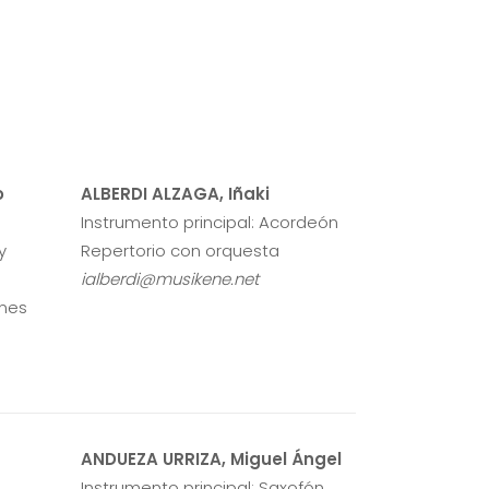
o
ALBERDI ALZAGA, Iñaki
Instrumento principal: Acordeón
y
Repertorio con orquesta
ialberdi@musikene.net
ones
ANDUEZA URRIZA, Miguel Ángel
Instrumento principal: Saxofón