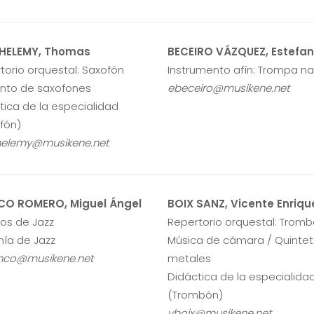
HELEMY, Thomas
BECEIRO VÁZQUEZ, Estefan
torio orquestal: Saxofón
Instrumento afín: Trompa na
nto de saxofones
ebeceiro@musikene.net
tica de la especialidad
fón)
helemy@musikene.net
CO ROMERO, Miguel Ángel
BOIX SANZ, Vicente Enriqu
los de Jazz
Repertorio orquestal: Trom
ía de Jazz
Música de cámara / Quinte
nco@musikene.net
metales
Didáctica de la especialida
(Trombón)
vboix@musikene.net