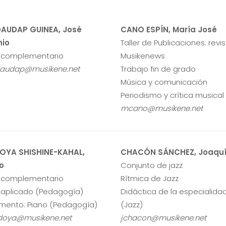
AUDAP GUINEA, José
CANO ESPÍN, María José
nio
Taller de Publicaciones: revi
 complementario
Musikenews
daudap@musikene.net
Trabajo fin de grado
Música y comunicación
Periodismo y crítica musical
mcano@musikene.net
OYA SHISHINE-KAHAL,
CHACÓN SÁNCHEZ, Joaqu
o
Conjunto de jazz
 complementario
Rítmica de Jazz
 aplicado (Pedagogía)
Didáctica de la especialida
umento: Piano (Pedagogía)
(Jazz)
doya@musikene.net
jchacon@musikene.net