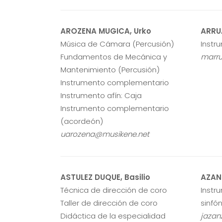
AROZENA MUGICA, Urko
ARRU
Música de Cámara (Percusión)
Instr
Fundamentos de Mecánica y
marru
Mantenimiento (Percusión)
Instrumento complementario
Instrumento afín: Caja
Instrumento complementario
(acordeón)
uarozena@musikene.net
ASTULEZ DUQUE, Basilio
AZANZ
Técnica de dirección de coro
Instr
Taller de dirección de coro
sinfó
Didáctica de la especialidad
jazan