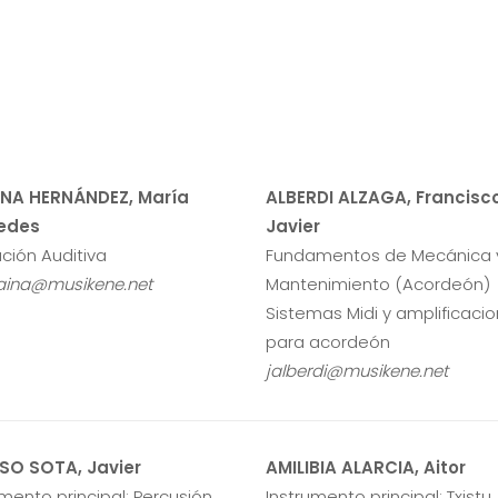
INA HERNÁNDEZ, María
ALBERDI ALZAGA, Francisc
edes
Javier
ción Auditiva
Fundamentos de Mecánica 
ina@musikene.net
Mantenimiento (Acordeón)
Sistemas Midi y amplificaci
para acordeón
jalberdi@musikene.net
SO SOTA, Javier
AMILIBIA ALARCIA, Aitor
umento principal: Percusión
Instrumento principal: Txistu