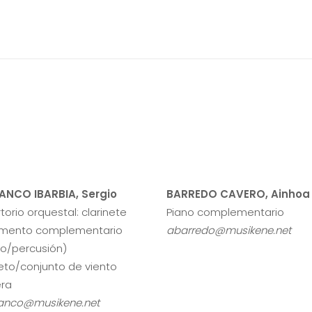
ANCO IBARBIA, Sergio
BARREDO CAVERO, Ainhoa
torio orquestal: clarinete
Piano complementario
umento complementario
abarredo@musikene.net
to/percusión)
eto/conjunto de viento
ra
anco@musikene.net