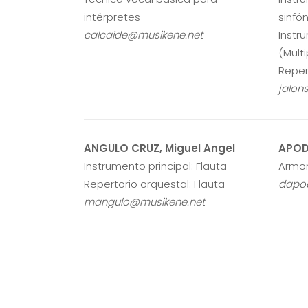
intérpretes
sinfó
calcaide@musikene.net
Instr
(Mult
Reper
jalon
ANGULO CRUZ, Miguel Angel
APOD
Instrumento principal: Flauta
Armon
Repertorio orquestal: Flauta
dapo
mangulo@musikene.net