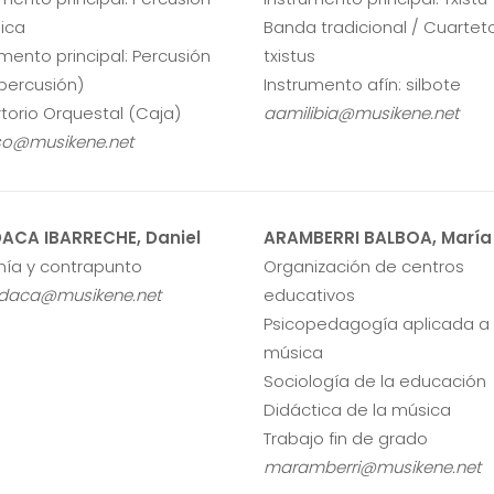
nica
Banda tradicional / Cuartet
umento principal: Percusión
txistus
ipercusión)
Instrumento afín: silbote
torio Orquestal (Caja)
aamilibia@musikene.net
so@musikene.net
ACA IBARRECHE, Daniel
ARAMBERRI BALBOA, María
ía y contrapunto
Organización de centros
daca@musikene.net
educativos
Psicopedagogía aplicada a 
música
Sociología de la educación
Didáctica de la música
Trabajo fin de grado
maramberri@musikene.net