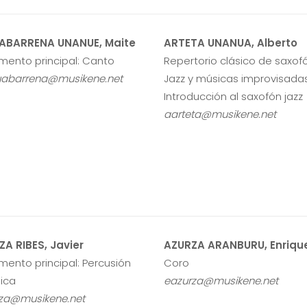
ABARRENA UNANUE, Maite
ARTETA UNANUA, Alberto
umento principal: Canto
Repertorio clásico de saxofó
abarrena@musikene.net
Jazz y músicas improvisada
Introducción al saxofón jazz
aarteta@musikene.net
A RIBES, Javier
AZURZA ARANBURU, Enriqu
umento principal: Percusión
Coro
nica
eazurza@musikene.net
za@musikene.net