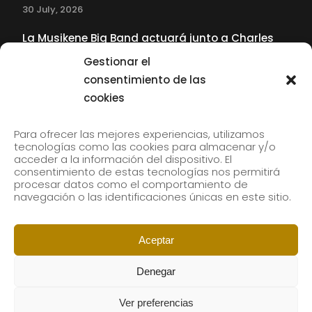
30 July, 2026
La Musikene Big Band actuará junto a Charles
Tolliver en el 61 Jazzaldia
Gestionar el
17 July, 2026
consentimiento de las
cookies
SUBSCRIBE TO OUR NEWSLETTER
Para ofrecer las mejores experiencias, utilizamos
tecnologías como las cookies para almacenar y/o
acceder a la información del dispositivo. El
consentimiento de estas tecnologías nos permitirá
Subscribe to our newsletter to receive our news by
procesar datos como el comportamiento de
email.
navegación o las identificaciones únicas en este sitio.
Aceptar
Denegar
Ver preferencias