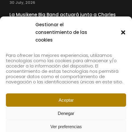
30 July, 2026
La Musikene Big Band actuará junto a Charles
Tolliver en el 61 Jazzaldia
Gestionar el
17 July, 2026
consentimiento de las
cookies
SUBSCRIBE TO OUR NEWSLETTER
Para ofrecer las mejores experiencias, utilizamos
tecnologías como las cookies para almacenar y/o
acceder a la información del dispositivo. El
consentimiento de estas tecnologías nos permitirá
Subscribe to our newsletter to receive our news by
procesar datos como el comportamiento de
email.
navegación o las identificaciones únicas en este sitio.
Aceptar
Denegar
Ver preferencias