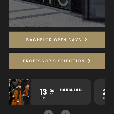
BACHELOR OPEN DAYS
PROFESSOR’S SELECTION
13
26
HARIA LAUKOTEA KONTZERTUA
30
JUN
SEP
OCT