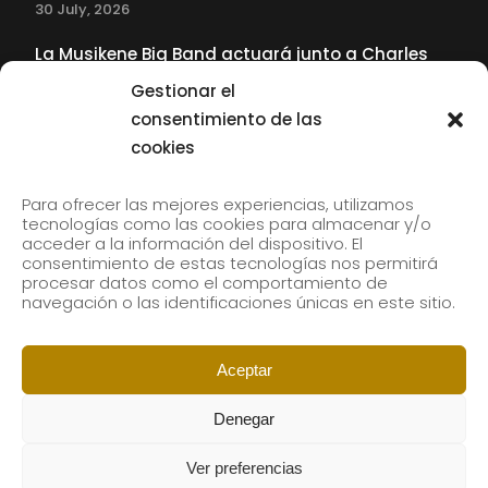
30 July, 2026
La Musikene Big Band actuará junto a Charles
Tolliver en el 61 Jazzaldia
Gestionar el
17 July, 2026
consentimiento de las
cookies
SUBSCRIBE TO OUR NEWSLETTER
Para ofrecer las mejores experiencias, utilizamos
tecnologías como las cookies para almacenar y/o
acceder a la información del dispositivo. El
consentimiento de estas tecnologías nos permitirá
Subscribe to our newsletter to receive our news by
procesar datos como el comportamiento de
email.
navegación o las identificaciones únicas en este sitio.
Aceptar
Denegar
Ver preferencias