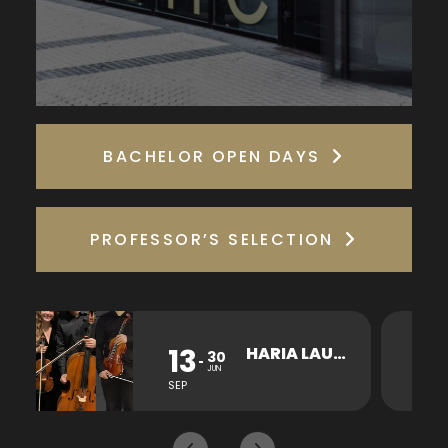
BACHELOR OPEN DAYS
PROFESSOR’S SELECTION
13
26
HARIA LAUKOTEA KONTZERTUA
30
JUN
SEP
OCT