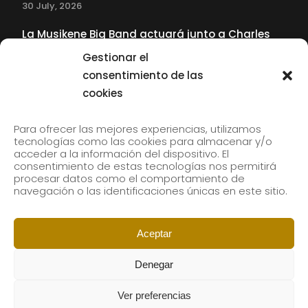
30 July, 2026
La Musikene Big Band actuará junto a Charles
Tolliver en el 61 Jazzaldia
Gestionar el
17 July, 2026
consentimiento de las
cookies
SUBSCRIBE TO OUR NEWSLETTER
Para ofrecer las mejores experiencias, utilizamos
tecnologías como las cookies para almacenar y/o
acceder a la información del dispositivo. El
consentimiento de estas tecnologías nos permitirá
Subscribe to our newsletter to receive our news by
procesar datos como el comportamiento de
email.
navegación o las identificaciones únicas en este sitio.
Aceptar
Denegar
Ver preferencias