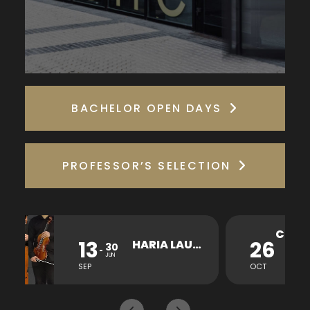
BACHELOR OPEN DAYS
PROFESSOR’S SELECTION
26
HARIA LAUKOTEA KONTZERTUA
30
JUN
OCT