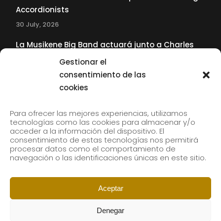
Accordionists
30 July, 2026
La Musikene Big Band actuará junto a Charles
Tolliver en el 61 Jazzaldia
Gestionar el
17 July, 2026
consentimiento de las
cookies
SUBSCRIBE TO OUR NEWSLETTER
Para ofrecer las mejores experiencias, utilizamos
tecnologías como las cookies para almacenar y/o
acceder a la información del dispositivo. El
consentimiento de estas tecnologías nos permitirá
Subscribe to our newsletter to receive our news by
procesar datos como el comportamiento de
email.
navegación o las identificaciones únicas en este sitio.
Aceptar
Denegar