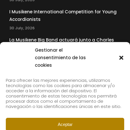
I Musikene International Competition for Young
Accordionists
30 July, 2026
La Musikene Big Band actuará junto a Charles
Tolliver en el 61 Jazzaldia
Gestionar el
17 July, 2026
consentimiento de las
cookies
SUBSCRIBE TO OUR NEWSLETTER
Para ofrecer las mejores experiencias, utilizamos
tecnologías como las cookies para almacenar y/o
acceder a la información del dispositivo. El
consentimiento de estas tecnologías nos permitirá
Subscribe to our newsletter to receive our news by
procesar datos como el comportamiento de
email.
navegación o las identificaciones únicas en este sitio.
Aceptar