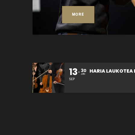
MORE
13
26
30
HARIA LAUKOTEA KONTZERTUA
JUN
SEP
OCT