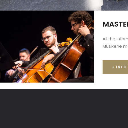
MASTE
All the info
Musikene m
+ INFO