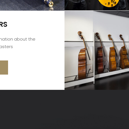
RS
rmation about the
asters