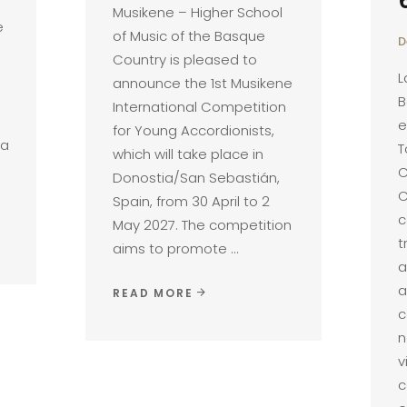
Musikene – Higher School
e
of Music of the Basque
D
Country is pleased to
L
announce the 1st Musikene
B
International Competition
e
for Young Accordionists,
la
T
which will take place in
C
Donostia/San Sebastián,
C
Spain, from 30 April to 2
c
May 2027. The competition
t
aims to promote
a
a
READ MORE
c
n
v
c