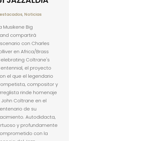
61 JAZZALDIA
estacados
,
Noticias
a Musikene Big
and compartirá
scenario con Charles
olliver en Africa/Brass
elebrating Coltrane's
entennial, el proyecto
on el que el legendario
rompetista, compositor y
rreglista rinde homenaje
 John Coltrane en el
entenario de su
acimiento. Autodidacta,
irtuoso y profundamente
omprometido con la