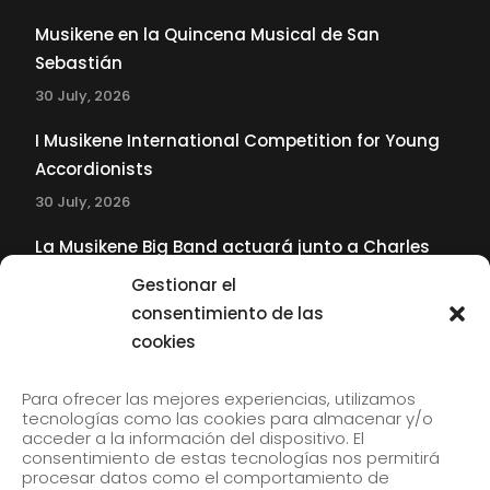
Musikene en la Quincena Musical de San
Sebastián
30 July, 2026
I Musikene International Competition for Young
Accordionists
30 July, 2026
La Musikene Big Band actuará junto a Charles
Tolliver en el 61 Jazzaldia
Gestionar el
17 July, 2026
consentimiento de las
cookies
SUBSCRIBE TO OUR NEWSLETTER
Para ofrecer las mejores experiencias, utilizamos
tecnologías como las cookies para almacenar y/o
acceder a la información del dispositivo. El
consentimiento de estas tecnologías nos permitirá
Subscribe to our newsletter to receive our news by
procesar datos como el comportamiento de