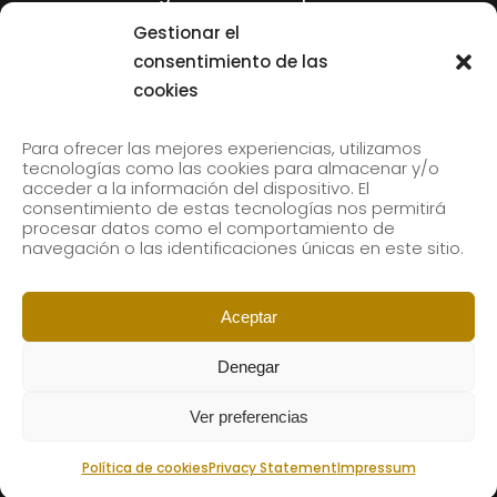
Tolliver en el 61 Jazzaldia
Gestionar el
17 July, 2026
consentimiento de las
cookies
SUBSCRIBE TO OUR NEWSLETTER
Para ofrecer las mejores experiencias, utilizamos
tecnologías como las cookies para almacenar y/o
acceder a la información del dispositivo. El
consentimiento de estas tecnologías nos permitirá
Subscribe to our newsletter to receive our news by
procesar datos como el comportamiento de
email.
navegación o las identificaciones únicas en este sitio.
Aceptar
Denegar
Ver preferencias
Política de cookies
Privacy Statement
Impressum