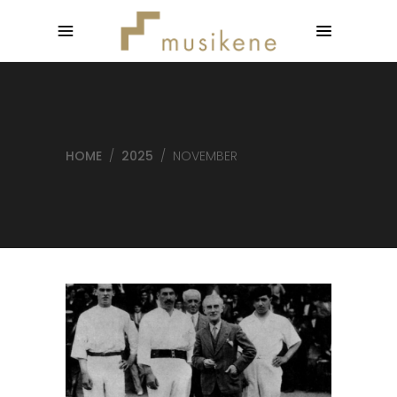
HOME
/
2025
/
NOVEMBER