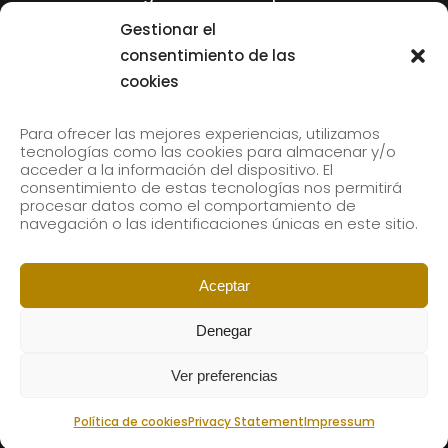
Tolliver en el 61 Jazzaldia
Gestionar el
17 July, 2026
consentimiento de las
cookies
SUBSCRIBE TO OUR NEWSLETTER
Para ofrecer las mejores experiencias, utilizamos
tecnologías como las cookies para almacenar y/o
acceder a la información del dispositivo. El
consentimiento de estas tecnologías nos permitirá
Subscribe to our newsletter to receive our news by
procesar datos como el comportamiento de
email.
navegación o las identificaciones únicas en este sitio.
Aceptar
Denegar
Ver preferencias
Política de cookies
Privacy Statement
Impressum