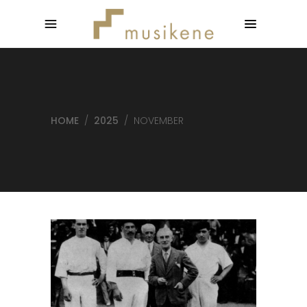
HOME
/
2025
/
NOVEMBER