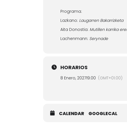
Programa:
Lazkano:
Laugarren Bakarrizketa
Aita Donostia:
Mutillen karrika ere
Lachenmann:
Serynade
HORARIOS
8 Enero, 2027
19:00
(GMT+01:00)
CALENDAR
GOOGLECAL