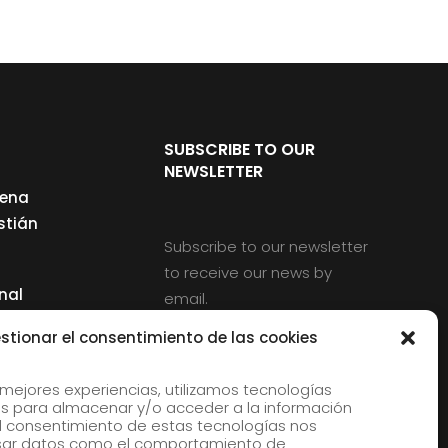
SUBSCRIBE TO OUR
NEWSLETTER
cena
stián
Subscribe to our newsletter
to receive our news by
nal
email.
ng
stionar el consentimiento de las cookies
 mejores experiencias, utilizamos tecnologías
s para almacenar y/o acceder a la información
d
 El consentimiento de estas tecnologías nos
rles
esar datos como el comportamiento de