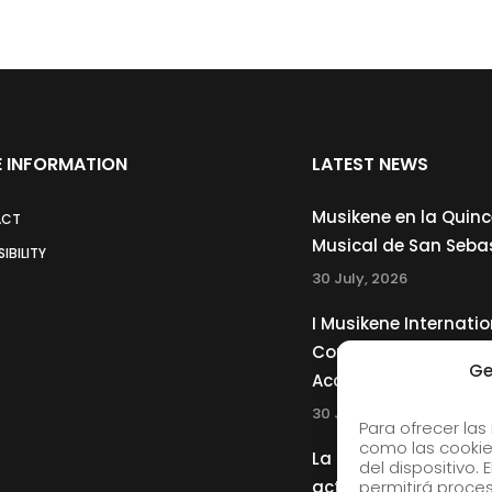
 INFORMATION
LATEST NEWS
Musikene en la Quin
ACT
Musical de San Seba
IBILITY
30 July, 2026
I Musikene Internatio
Competition for You
Ge
Accordionists
30 July, 2026
Para ofrecer las
como las cookie
La Musikene Big Ban
del dispositivo.
actuará junto a Cha
permitirá proc