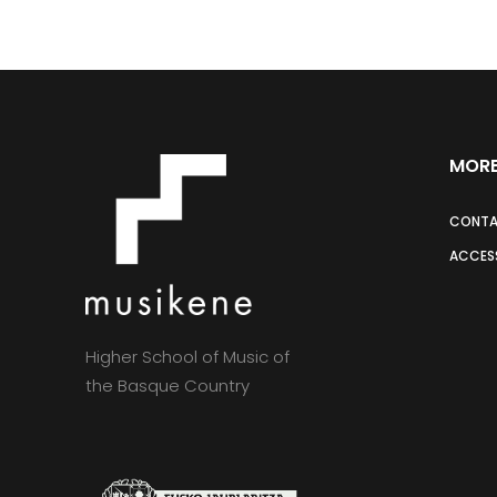
MORE
CONT
ACCESS
Higher School of Music of
the Basque Country