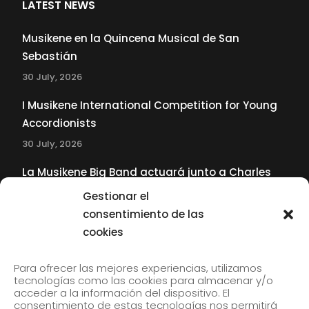
LATEST NEWS
Musikene en la Quincena Musical de San
Sebastián
30 July, 2026
I Musikene International Competition for Young
Accordionists
30 July, 2026
La Musikene Big Band actuará junto a Charles
Tolliver en el 61 Jazzaldia
Gestionar el
17 July, 2026
consentimiento de las
cookies
SUBSCRIBE TO OUR NEWSLETTER
Para ofrecer las mejores experiencias, utilizamos
tecnologías como las cookies para almacenar y/o
acceder a la información del dispositivo. El
consentimiento de estas tecnologías nos permitirá