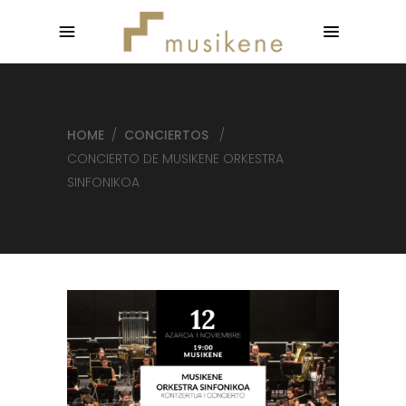
HOME
/
CONCIERTOS
/
CONCIERTO DE MUSIKENE ORKESTRA
SINFONIKOA