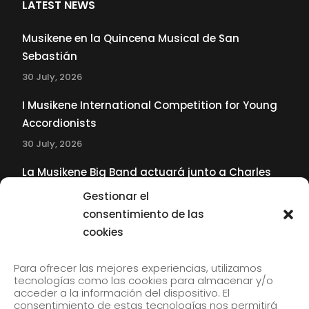
LATEST NEWS
Musikene en la Quincena Musical de San
Sebastián
30 July, 2026
I Musikene International Competition for Young
Accordionists
30 July, 2026
La Musikene Big Band actuará junto a Charles
Tolliver en el 61 Jazzaldia
Gestionar el
17 July, 2026
consentimiento de las
cookies
SUBSCRIBE TO OUR NEWSLETTER
Para ofrecer las mejores experiencias, utilizamos
tecnologías como las cookies para almacenar y/o
acceder a la información del dispositivo. El
consentimiento de estas tecnologías nos permitirá