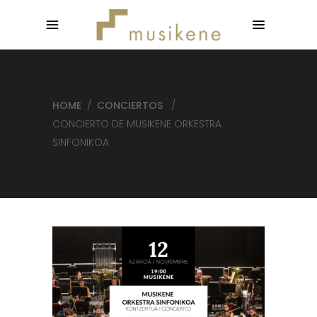
HOME
/
CONCIERTOS
/
CONCIERTO DE MUSIKENE ORKESTRA
SINFONIKOA