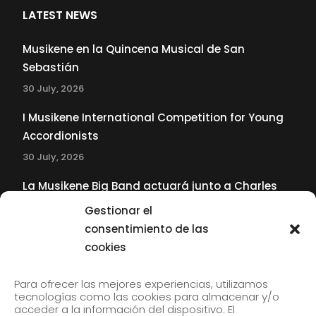
LATEST NEWS
Musikene en la Quincena Musical de San
Sebastián
30 July, 2026
I Musikene International Competition for Young
Accordionists
30 July, 2026
La Musikene Big Band actuará junto a Charles
Tolliver en el 61 Jazzaldia
Gestionar el
17 July, 2026
consentimiento de las
cookies
SUBSCRIBE TO OUR NEWSLETTER
Para ofrecer las mejores experiencias, utilizamos
tecnologías como las cookies para almacenar y/o
acceder a la información del dispositivo. El