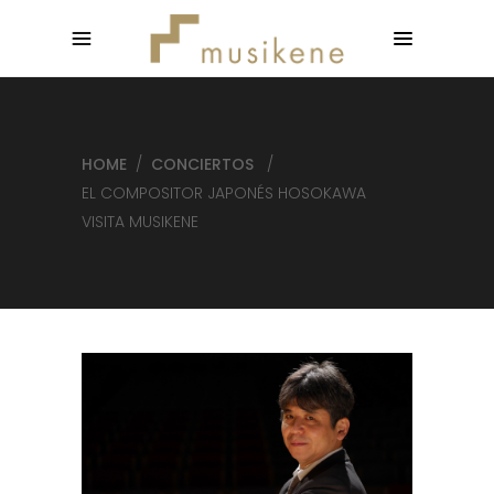
HOME
/
CONCIERTOS
/
EL COMPOSITOR JAPONÉS HOSOKAWA
VISITA MUSIKENE