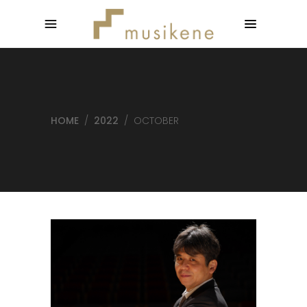
HOME
/
2022
/
OCTOBER