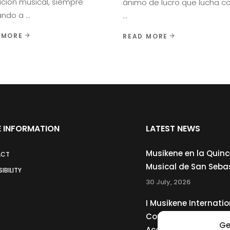
ción musical, siempre
ánimo de lucro que lucha c
ando a
 MORE
READ MORE
 INFORMATION
LATEST NEWS
Musikene en la Quin
ACT
Musical de San Seba
IBILITY
30 July, 2026
I Musikene Internatio
Competition for You
Ge
Accordionists