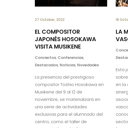
27 October, 2022
18 Oct
EL COMPOSITOR
LA 
JAPONÉS HOSOKAWA
VAS
VISITA MUSIKENE
Conci
Conciertos
,
Conferencias
,
Desta
Destacados
,
Noticias
,
Novedades
Esta 
La presencia del prestigioso
sobre
compositor Toshio Hosokawa en
en la
Musikene del 9 al 12 de
siner
noviembre, se materializará en
asoci
una serie de actividades
vasca
exclusivas para el alumnado del
conoc
centro, como el taller de
secto