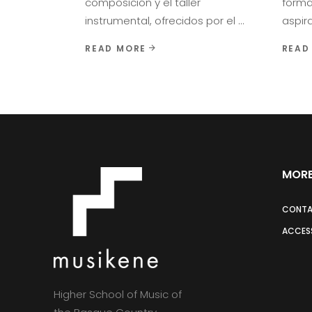
composición y el taller
forma
instrumental, ofrecidos por el
aspir
READ MORE
READ
MORE
CONT
ACCESS
Higher School of Music of