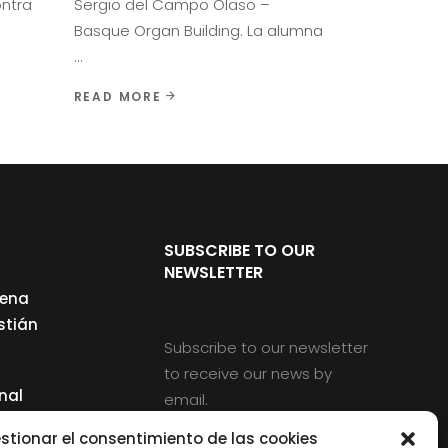
ontra
Sergio del Campo Olaso –
Basque Organ Building. La alumna
READ MORE
SUBSCRIBE TO OUR
NEWSLETTER
cena
stián
Subscribe to our newsletter
to receive our news by
nal
email.
ng
stionar el consentimiento de las cookies