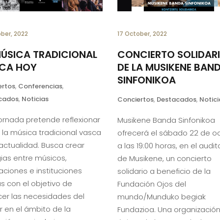
ober, 2022
17 October, 2022
MÚSICA TRADICIONAL
CONCIERTO SOLIDAR
CA HOY
DE LA MUSIKENE BAN
SINFONIKOA
ertos
,
Conferencias
,
cados
,
Noticias
Conciertos
,
Destacados
,
Notici
jornada pretende reflexionar
Musikene Banda Sinfonikoa
 la música tradicional vasca
ofrecerá el sábado 22 de o
 actualidad. Busca crear
a las 19:00 horas, en el audit
gias entre músicos,
de Musikene, un concierto
aciones e instituciones
solidario a beneficio de la
s con el objetivo de
Fundación Ojos del
er las necesidades del
mundo/Munduko begiak
r en el ámbito de la
Fundazioa. Una organización