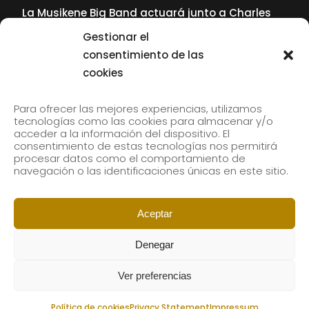
La Musikene Big Band actuará junto a Charles
Tolliver en el 61 Jazzaldia
Gestionar el
17 July, 2026
consentimiento de las
cookies
SUBSCRIBE TO OUR NEWSLETTER
Para ofrecer las mejores experiencias, utilizamos
tecnologías como las cookies para almacenar y/o
acceder a la información del dispositivo. El
consentimiento de estas tecnologías nos permitirá
Subscribe to our newsletter to receive our news by
procesar datos como el comportamiento de
email.
navegación o las identificaciones únicas en este sitio.
Aceptar
Denegar
Ver preferencias
Política de cookies
Privacy Statement
Impressum