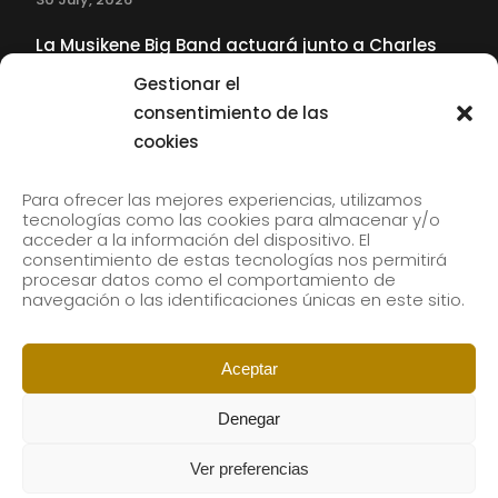
La Musikene Big Band actuará junto a Charles
Tolliver en el 61 Jazzaldia
Gestionar el
17 July, 2026
consentimiento de las
cookies
SUBSCRIBE TO OUR NEWSLETTER
Para ofrecer las mejores experiencias, utilizamos
tecnologías como las cookies para almacenar y/o
acceder a la información del dispositivo. El
consentimiento de estas tecnologías nos permitirá
Subscribe to our newsletter to receive our news by
procesar datos como el comportamiento de
email.
navegación o las identificaciones únicas en este sitio.
Aceptar
Denegar
Ver preferencias