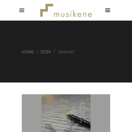
HOME
/
2026
/
JANUARY