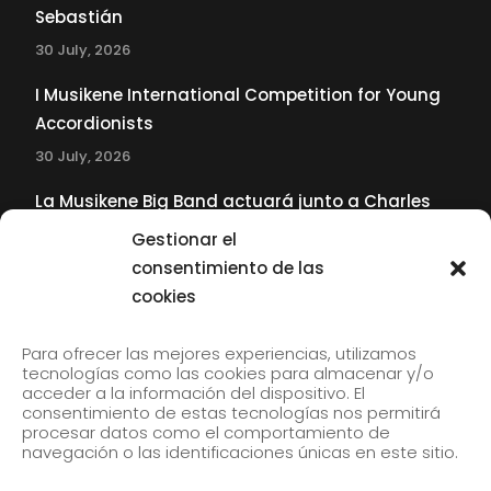
Sebastián
30 July, 2026
I Musikene International Competition for Young
Accordionists
30 July, 2026
La Musikene Big Band actuará junto a Charles
Tolliver en el 61 Jazzaldia
Gestionar el
17 July, 2026
consentimiento de las
cookies
SUBSCRIBE TO OUR NEWSLETTER
Para ofrecer las mejores experiencias, utilizamos
tecnologías como las cookies para almacenar y/o
acceder a la información del dispositivo. El
consentimiento de estas tecnologías nos permitirá
Subscribe to our newsletter to receive our news by
procesar datos como el comportamiento de
email.
navegación o las identificaciones únicas en este sitio.