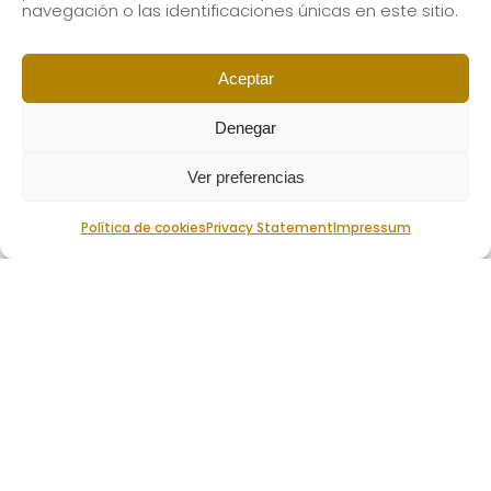
navegación o las identificaciones únicas en este sitio.
profesional de la
LEER MÁS
Aceptar
Denegar
Ver preferencias
Política de cookies
Privacy Statement
Impressum
6 mayo, 2026
MUSIKENE BIG BAND Y MUSIKENE
ORKESTRA SINFONIKOA