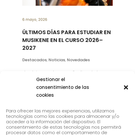
6 mayo, 2026
ÚLTIMOS DÍAS PARA ESTUDIAR EN
MUSIKENE EN EL CURSO 2026–
2027
Gestionar el
Destacados
,
Noticias
,
Novedades
consentimiento de las
El próximo 15 de mayo finaliza el plazo
cookies
de inscripción para acceder a los
estudios oficiales de Grado y Máster de
Para ofrecer las mejores experiencias, utilizamos
tecnologías como las cookies para almacenar y/o
Musikene del curso 2026–2027. Musikene
acceder a la información del dispositivo. El
ofrece una formación artística de alto
consentimiento de estas tecnologías nos permitirá
procesar datos como el comportamiento de
nivel conectada con la realidad