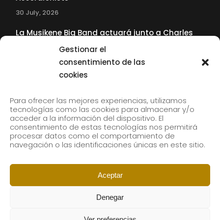
30 July, 2026
La Musikene Big Band actuará junto a Charles
Tolliver en el 61 Jazzaldia
Gestionar el
17 July, 2026
consentimiento de las
cookies
SUBSCRIBE TO OUR NEWSLETTER
Para ofrecer las mejores experiencias, utilizamos
tecnologías como las cookies para almacenar y/o
acceder a la información del dispositivo. El
consentimiento de estas tecnologías nos permitirá
Subscribe to our newsletter to receive our news by
procesar datos como el comportamiento de
email.
navegación o las identificaciones únicas en este sitio.
Aceptar
Denegar
Ver preferencias