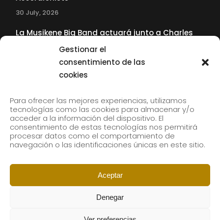
30 July, 2026
La Musikene Big Band actuará junto a Charles
Tolliver en el 61 Jazzaldia
Gestionar el
17 July, 2026
consentimiento de las
cookies
SUBSCRIBE TO OUR NEWSLETTER
Para ofrecer las mejores experiencias, utilizamos
tecnologías como las cookies para almacenar y/o
acceder a la información del dispositivo. El
consentimiento de estas tecnologías nos permitirá
Subscribe to our newsletter to receive our news by
procesar datos como el comportamiento de
email.
navegación o las identificaciones únicas en este sitio.
Aceptar
Denegar
Ver preferencias