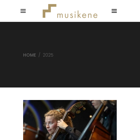
HOME
/
2025