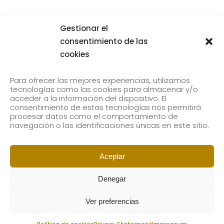
2027
Gestionar el
Destacados
,
Noticias
,
Novedades
consentimiento de las
El próximo 15 de mayo finaliza el plazo
cookies
de inscripción para acceder a los
estudios oficiales de Grado y Máster de
Para ofrecer las mejores experiencias, utilizamos
tecnologías como las cookies para almacenar y/o
Musikene del curso 2026–2027. Musikene
acceder a la información del dispositivo. El
ofrece una formación artística de alto
consentimiento de estas tecnologías nos permitirá
procesar datos como el comportamiento de
nivel conectada con la realidad
navegación o las identificaciones únicas en este sitio.
profesional de la
LEER MÁS
Aceptar
Denegar
Ver preferencias