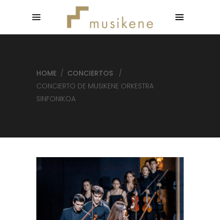
HOME
/
CONCIERTOS
/
CONCIERTO DE MUSIKENE ORKESTRA
SINFONIKOA