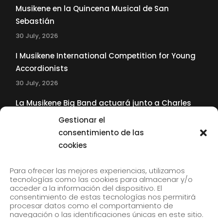
Musikene en la Quincena Musical de San
Sebastián
30 July, 2026
I Musikene International Competition for Young
Accordionists
30 July, 2026
La Musikene Big Band actuará junto a Charles
Tolliver en el 61 Jazzaldia
Gestionar el
17 July, 2026
consentimiento de las
cookies
SUBSCRIBE TO OUR NEWSLETTER
Para ofrecer las mejores experiencias, utilizamos
tecnologías como las cookies para almacenar y/o
acceder a la información del dispositivo. El
consentimiento de estas tecnologías nos permitirá
Subscribe to our newsletter to receive our news by
procesar datos como el comportamiento de
email.
navegación o las identificaciones únicas en este sitio.