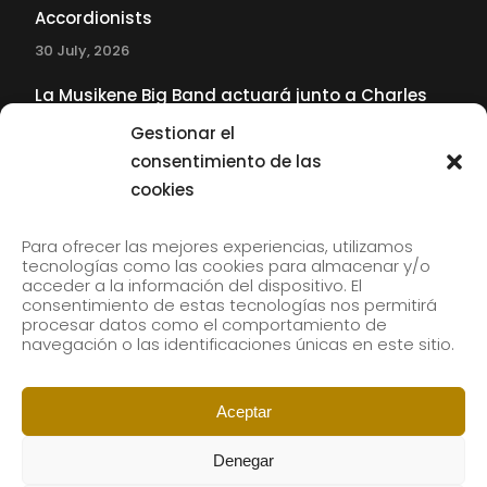
Accordionists
30 July, 2026
La Musikene Big Band actuará junto a Charles
Tolliver en el 61 Jazzaldia
Gestionar el
17 July, 2026
consentimiento de las
cookies
SUBSCRIBE TO OUR NEWSLETTER
Para ofrecer las mejores experiencias, utilizamos
tecnologías como las cookies para almacenar y/o
acceder a la información del dispositivo. El
consentimiento de estas tecnologías nos permitirá
Subscribe to our newsletter to receive our news by
procesar datos como el comportamiento de
email.
navegación o las identificaciones únicas en este sitio.
Aceptar
Denegar