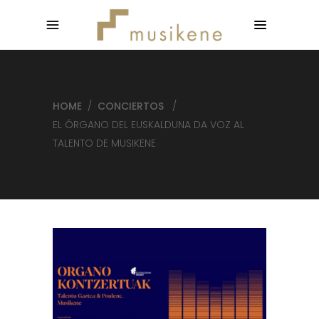
HOME
/
CONCIERTOS
/
EL ÓRGANO DEL EUSKALDUNA DA VOZ AL
TALENTO DE MUSIKENE