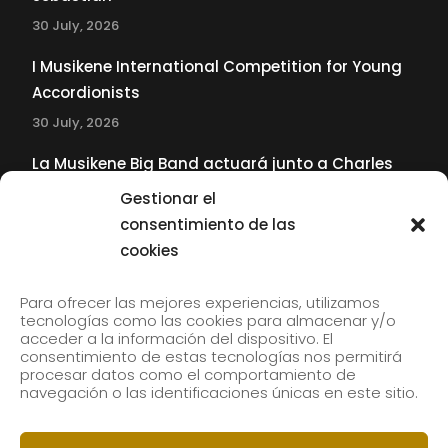
30 July, 2026
I Musikene International Competition for Young
Accordionists
30 July, 2026
La Musikene Big Band actuará junto a Charles
Tolliver en el 61 Jazzaldia
Gestionar el
17 July, 2026
consentimiento de las
cookies
SUBSCRIBE TO OUR NEWSLETTER
Para ofrecer las mejores experiencias, utilizamos
tecnologías como las cookies para almacenar y/o
acceder a la información del dispositivo. El
consentimiento de estas tecnologías nos permitirá
Subscribe to our newsletter to receive our news by
procesar datos como el comportamiento de
email.
navegación o las identificaciones únicas en este sitio.