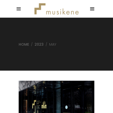
HOME
/
2023
/
MAY