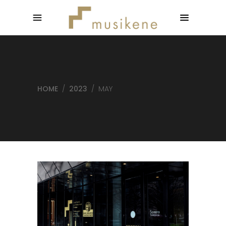
HOME
/
2023
/
MAY