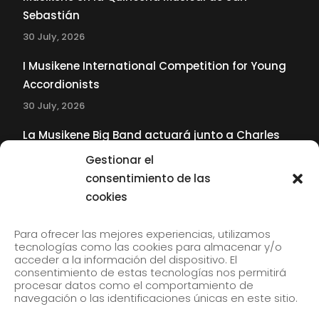
Sebastián
30 July, 2026
I Musikene International Competition for Young
Accordionists
30 July, 2026
La Musikene Big Band actuará junto a Charles
Tolliver en el 61 Jazzaldia
Gestionar el
17 July, 2026
consentimiento de las
cookies
SUBSCRIBE TO OUR NEWSLETTER
Para ofrecer las mejores experiencias, utilizamos
tecnologías como las cookies para almacenar y/o
acceder a la información del dispositivo. El
consentimiento de estas tecnologías nos permitirá
Subscribe to our newsletter to receive our news by
procesar datos como el comportamiento de
email.
navegación o las identificaciones únicas en este sitio.