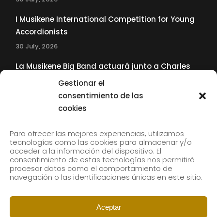
I Musikene International Competition for Young
Accordionists
30 July, 2026
La Musikene Big Band actuará junto a Charles
Tolliver en el 61 Jazzaldia
Gestionar el
17 July, 2026
consentimiento de las
cookies
SUBSCRIBE TO OUR NEWSLETTER
Para ofrecer las mejores experiencias, utilizamos
tecnologías como las cookies para almacenar y/o
acceder a la información del dispositivo. El
consentimiento de estas tecnologías nos permitirá
Subscribe to our newsletter to receive our news by
procesar datos como el comportamiento de
email.
navegación o las identificaciones únicas en este sitio.
Aceptar