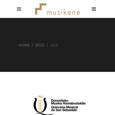
HOME
/
2022
/
JULY