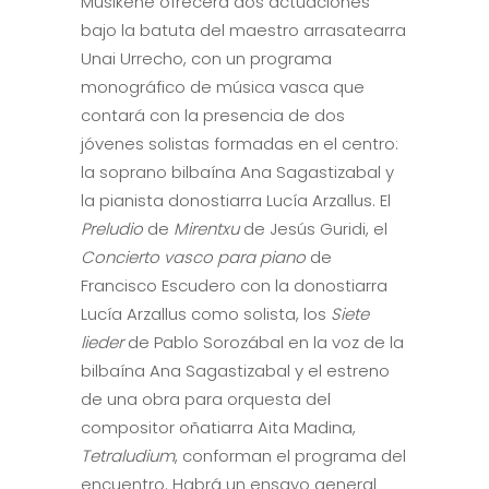
Musikene ofrecerá dos actuaciones
bajo la batuta del maestro arrasatearra
Unai Urrecho, con un programa
monográfico de música vasca que
contará con la presencia de dos
jóvenes solistas formadas en el centro:
la soprano bilbaína Ana Sagastizabal y
la pianista donostiarra Lucía Arzallus. El
Preludio
de
Mirentxu
de Jesús Guridi, el
Concierto vasco para piano
de
Francisco Escudero con la donostiarra
Lucía Arzallus como solista, los
Siete
lieder
de Pablo Sorozábal en la voz de la
bilbaína Ana Sagastizabal y el estreno
de una obra para orquesta del
compositor oñatiarra Aita Madina,
Tetraludium
, conforman el programa del
encuentro. Habrá un ensayo general