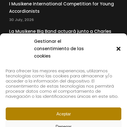
I Musikene International Competition for Young
Accordionists
30 July, 2026
La Musikene Big Band actuará junto a Charles
Tolliver en el 61 Jazzaldia
Gestionar el
17 July, 2026
consentimiento de las
cookies
SUBSCRIBE TO OUR NEWSLETTER
Para ofrecer las mejores experiencias, utilizamos
tecnologías como las cookies para almacenar y/o
acceder a la información del dispositivo. El
consentimiento de estas tecnologías nos permitirá
Subscribe to our newsletter to receive our news by
procesar datos como el comportamiento de
email.
navegación o las identificaciones únicas en este sitio.
Aceptar
Denegar