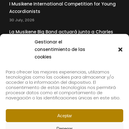
I Musikene International Competition for Young
Accordionists
30 July, 2026
La Musikene Big Band actuará junto a Charles
Tolliver en el 61 Jazzaldia
Gestionar el
17 July, 2026
consentimiento de las
cookies
SUBSCRIBE TO OUR NEWSLETTER
Para ofrecer las mejores experiencias, utilizamos
tecnologías como las cookies para almacenar y/o
acceder a la información del dispositivo. El
consentimiento de estas tecnologías nos permitirá
Subscribe to our newsletter to receive our news by
procesar datos como el comportamiento de
email.
navegación o las identificaciones únicas en este sitio.
Aceptar
Denegar