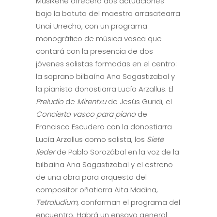
Musikene ofrecerá dos actuaciones
bajo la batuta del maestro arrasatearra
Unai Urrecho, con un programa
monográfico de música vasca que
contará con la presencia de dos
jóvenes solistas formadas en el centro:
la soprano bilbaína Ana Sagastizabal y
la pianista donostiarra Lucía Arzallus. El
Preludio
de
Mirentxu
de Jesús Guridi, el
Concierto vasco para piano
de
Francisco Escudero con la donostiarra
Lucía Arzallus como solista, los
Siete
lieder
de Pablo Sorozábal en la voz de la
bilbaína Ana Sagastizabal y el estreno
de una obra para orquesta del
compositor oñatiarra Aita Madina,
Tetraludium
, conforman el programa del
encuentro. Habrá un ensayo general