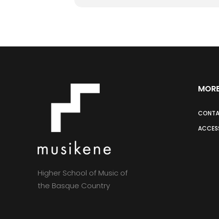
MORE
CONT
ACCESS
Higher School of Music of
the Basque Country