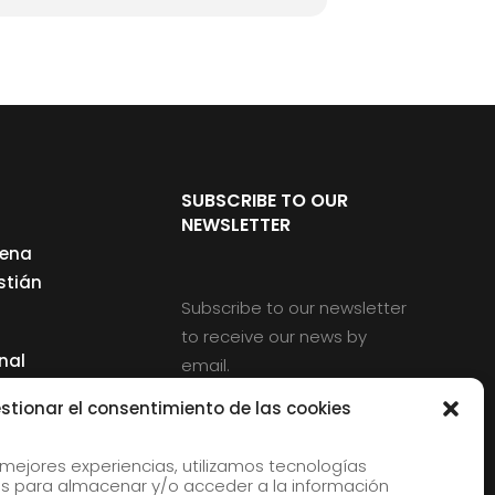
SUBSCRIBE TO OUR
NEWSLETTER
cena
stián
Subscribe to our newsletter
to receive our news by
nal
email.
ng
stionar el consentimiento de las cookies
 mejores experiencias, utilizamos tecnologías
s para almacenar y/o acceder a la información