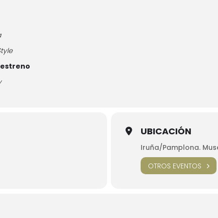
a
Style
 estreno
y
UBICACIÓN
Iruña/Pamplona. Muse
OTROS EVENTOS