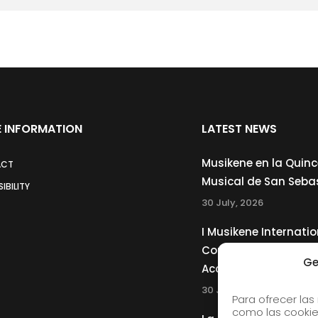
 INFORMATION
LATEST NEWS
Musikene en la Quin
ACT
Musical de San Seba
IBILITY
30 July, 2026
I Musikene Internatio
Competition for You
Ge
Accordionists
30 July, 2026
Para ofrecer las
como las cookie