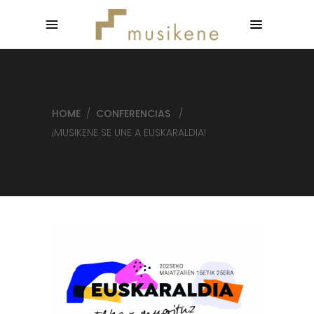
HOME
/
CONFERENCIAS
/
¡MUSIKENE SE UNE A EUSKARALDIA!