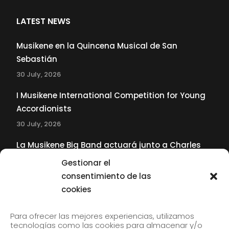
LATEST NEWS
Musikene en la Quincena Musical de San
Sebastián
30 July, 2026
I Musikene International Competition for Young
Accordionists
30 July, 2026
La Musikene Big Band actuará junto a Charles
Tolliver en el 61 Jazzaldia
Gestionar el
17 July, 2026
consentimiento de las
cookies
SUBSCRIBE TO OUR NEWSLETTER
Para ofrecer las mejores experiencias, utilizamos
tecnologías como las cookies para almacenar y/o