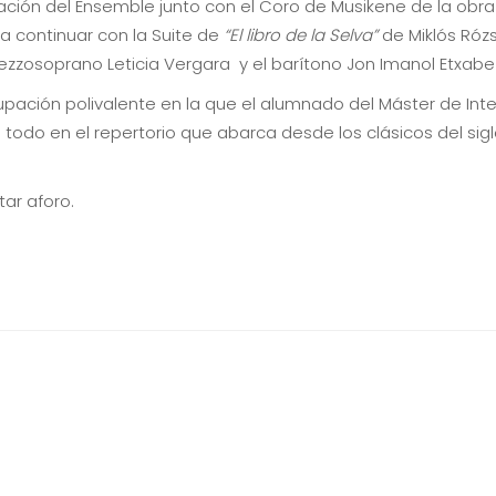
tación del Ensemble junto con el Coro de Musikene de la obra
a continuar con la Suite de
“El libro de la Selva”
de Miklós Róz
 mezzosoprano Leticia Vergara y el barítono Jon Imanol Etx
pación polivalente en la que el alumnado del Máster de Int
e todo en el repertorio que abarca desde los clásicos del sig
tar aforo.