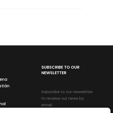
SUBSCRIBE TO OUR
NEWSLETTER
cena
stián
Subscribe to our newsletter
to receive our news by
nal
email.
ng