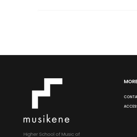
MORE
CONT
ACCESS
Higher School of Music of