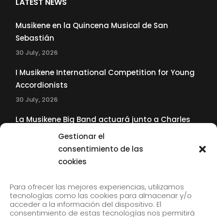
LATEST NEWS
Musikene en la Quincena Musical de San
Sebastián
30 July, 2026
I Musikene International Competition for Young
Accordionists
30 July, 2026
La Musikene Big Band actuará junto a Charles
Tolliver en el 61 Jazzaldia
Gestionar el
17 July, 2026
consentimiento de las
cookies
SUBSCRIBE TO OUR NEWSLETTER
Para ofrecer las mejores experiencias, utilizamos
tecnologías como las cookies para almacenar y/o
acceder a la información del dispositivo. El
consentimiento de estas tecnologías nos permitirá
Subscribe to our newsletter to receive our news by