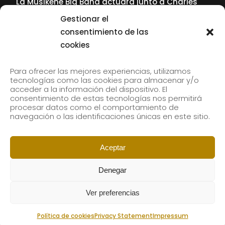
La Musikene Big Band actuará junto a Charles
Tolliver en el 61 Jazzaldia
Gestionar el
17 July, 2026
consentimiento de las
cookies
SUBSCRIBE TO OUR NEWSLETTER
Para ofrecer las mejores experiencias, utilizamos
tecnologías como las cookies para almacenar y/o
acceder a la información del dispositivo. El
consentimiento de estas tecnologías nos permitirá
Subscribe to our newsletter to receive our news by
procesar datos como el comportamiento de
email.
navegación o las identificaciones únicas en este sitio.
Aceptar
Denegar
Ver preferencias
Política de cookies
Privacy Statement
Impressum