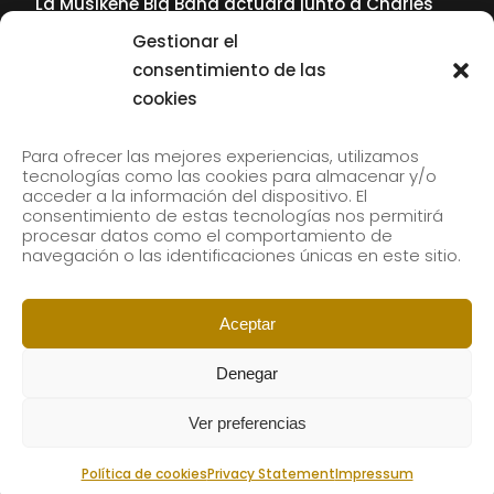
La Musikene Big Band actuará junto a Charles
Tolliver en el 61 Jazzaldia
Gestionar el
17 July, 2026
consentimiento de las
cookies
SUBSCRIBE TO OUR NEWSLETTER
Para ofrecer las mejores experiencias, utilizamos
tecnologías como las cookies para almacenar y/o
acceder a la información del dispositivo. El
consentimiento de estas tecnologías nos permitirá
Subscribe to our newsletter to receive our news by
procesar datos como el comportamiento de
email.
navegación o las identificaciones únicas en este sitio.
Aceptar
Denegar
Ver preferencias
Política de cookies
Privacy Statement
Impressum