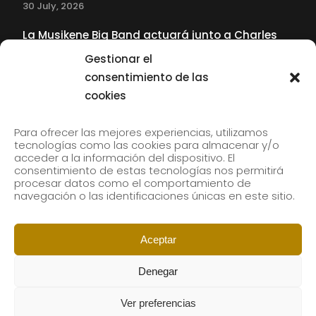
30 July, 2026
La Musikene Big Band actuará junto a Charles
Tolliver en el 61 Jazzaldia
Gestionar el
17 July, 2026
consentimiento de las
cookies
SUBSCRIBE TO OUR NEWSLETTER
Para ofrecer las mejores experiencias, utilizamos
tecnologías como las cookies para almacenar y/o
acceder a la información del dispositivo. El
consentimiento de estas tecnologías nos permitirá
Subscribe to our newsletter to receive our news by
procesar datos como el comportamiento de
email.
navegación o las identificaciones únicas en este sitio.
Aceptar
Denegar
Ver preferencias