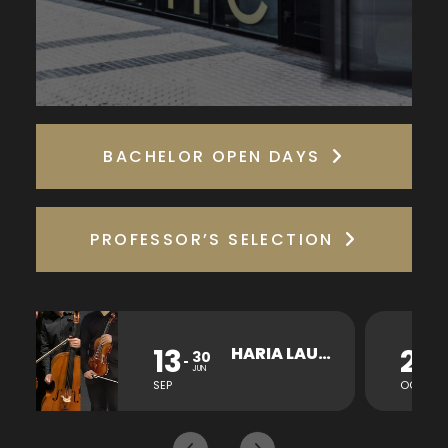
BACHELOR OPEN DAYS
PROFESSOR’S SELECTION
13
26
HARIA LAUKOTEA KONTZERTUA
30
JUN
SEP
OCT