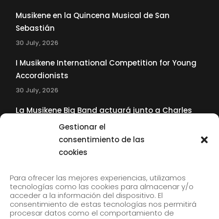
Musikene en la Quincena Musical de San
Sebastián
30 July, 2026
I Musikene International Competition for Young
Accordionists
30 July, 2026
La Musikene Big Band actuará junto a Charles
Tolliver en el 61 Jazzaldia
Gestionar el
17 July, 2026
consentimiento de las
cookies
SUBSCRIBE TO OUR NEWSLETTER
Para ofrecer las mejores experiencias, utilizamos
tecnologías como las cookies para almacenar y/o
acceder a la información del dispositivo. El
consentimiento de estas tecnologías nos permitirá
Subscribe to our newsletter to receive our news by
procesar datos como el comportamiento de