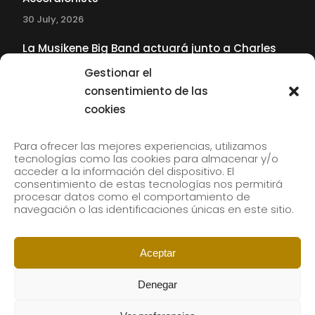
30 July, 2026
La Musikene Big Band actuará junto a Charles
Tolliver en el 61 Jazzaldia
Gestionar el
17 July, 2026
consentimiento de las
cookies
SUBSCRIBE TO OUR NEWSLETTER
Para ofrecer las mejores experiencias, utilizamos
tecnologías como las cookies para almacenar y/o
acceder a la información del dispositivo. El
consentimiento de estas tecnologías nos permitirá
Subscribe to our newsletter to receive our news by
procesar datos como el comportamiento de
email.
navegación o las identificaciones únicas en este sitio.
Aceptar
Denegar