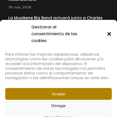
30 July, 2026
La Musikene Big Band actuará junto a Charles
Tolliver en el 61 Jazzaldia
Gestionar el
17 July, 2026
consentimiento de las
cookies
SUBSCRIBE TO OUR NEWSLETTER
Para ofrecer las mejores experiencias, utilizamos
tecnologías como las cookies para almacenar y/o
acceder a la información del dispositivo. El
consentimiento de estas tecnologías nos permitirá
Subscribe to our newsletter to receive our news by
procesar datos como el comportamiento de
email.
navegación o las identificaciones únicas en este sitio.
Aceptar
Denegar