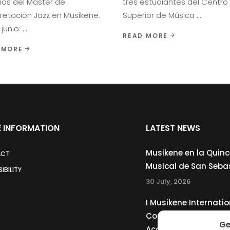
ios del Máster de
tres estudiantes del Centro
pretación Jazz en Musikene.
Superior de Música
junio:
READ MORE
 MORE
 INFORMATION
LATEST NEWS
Musikene en la Quin
ACT
Musical de San Seba
IBILITY
30 July, 2026
I Musikene Internatio
Competition for You
Ge
Accordionists