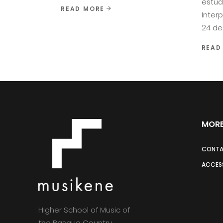
estud
READ MORE
Inter
24 de 
READ
MORE
CONT
ACCESS
Higher School of Music of
the Basque Country