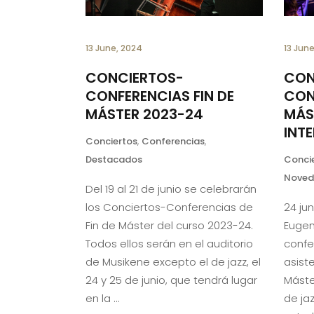
13 June, 2024
13 Jun
CONCIERTOS-
CON
CONFERENCIAS FIN DE
CON
MÁSTER 2023-24
MÁS
INT
Conciertos
,
Conferencias
,
Destacados
Conci
Noved
Del 19 al 21 de junio se celebrarán
los Conciertos-Conferencias de
24 jun
Fin de Máster del curso 2023-24.
Eugen
Todos ellos serán en el auditorio
confe
de Musikene excepto el de jazz, el
asiste
24 y 25 de junio, que tendrá lugar
Máste
en la
de ja