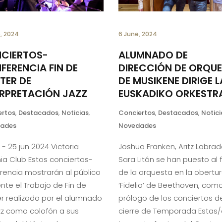
e, 2024
6 June, 2024
CIERTOS-
ALUMNADO DE
FERENCIA FIN DE
DIRECCIÓN DE ORQU
TER DE
DE MUSIKENE DIRIGE L
ERPRETACIÓN JAZZ
EUSKADIKO ORKESTR
ertos
,
Destacados
,
Noticias
,
Conciertos
,
Destacados
,
Notici
ades
Novedades
 - 25 jun 2024 Victoria
Joshua Franken, Aritz Labrad
ia Club Estos conciertos-
Sara Litón se han puesto al 
rencia mostrarán al público
de la orquesta en la obertu
nte el Trabajo de Fin de
‘Fidelio’ de Beethoven, com
r realizado por el alumnado
prólogo de los conciertos d
zz como colofón a sus
cierre de Temporada Estas/