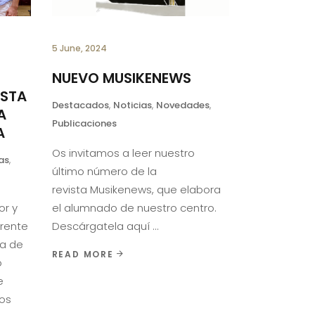
5 June, 2024
NUEVO MUSIKENEWS
ESTA
Destacados
,
Noticias
,
Novedades
,
A
Publicaciones
A
Os invitamos a leer nuestro
as
,
último número de la
revista Musikenews, que elabora
or y
el alumnado de nuestro centro.
frente
Descárgatela aquí
ra de
READ MORE
o
e
os