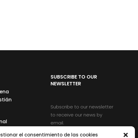
SUBSCRIBE TO OUR
NEWSLETTER
cena
stián
Subscribe to our newsletter
to receive our news by
nal
email.
ng
stionar el consentimiento de las cookies