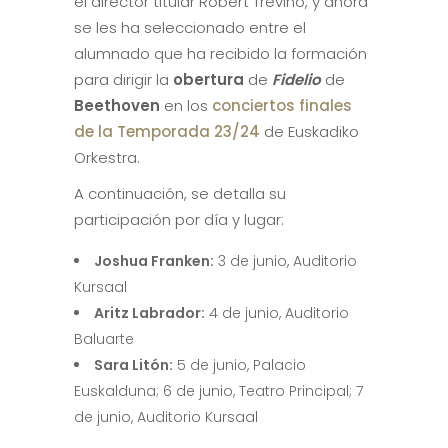
el director titular Robert Treviño, y ahora
se les ha seleccionado entre el
alumnado que ha recibido la formación
para dirigir la
obertura
de
Fidelio
de
Beethoven
en los
conciertos finales
de la Temporada 23/24
de Euskadiko
Orkestra.
A continuación, se detalla su
participación por día y lugar:
Joshua Franken:
3 de junio, Auditorio
Kursaal
Aritz Labrador:
4 de junio, Auditorio
Baluarte
Sara Litón:
5 de junio, Palacio
Euskalduna; 6 de junio, Teatro Principal; 7
de junio, Auditorio Kursaal